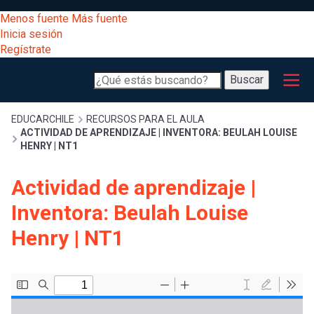
Pasar
[Educarchile
Menos fuente
Más fuente
al
Buscar
Inicia sesión
contenido
Regístrate
principal
Menú
Desarrollo
-
Buscar
profesional
principal
Escritorio]
Expand
Gestión
Sobrescribir
EDUCARCHILE
RECURSOS PARA EL AULA
ACTIVIDAD DE APRENDIZAJE | INVENTORA: BEULAH LOUISE
curricular
Menú
HENRY | NT1
enlaces
Expand
Comunidad
Actividad de aprendizaje |
entrar
registrarte.
Expand
de
Inventora: Beulah Louise
Inicia sesión.
Exploración
a
Henry | NT1
Expand
ayuda
[Educarchile
Inicia
mi
sesión
a
Regístrate