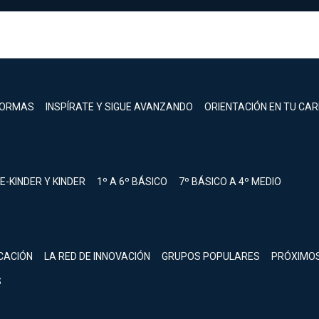
FORMAS
INSPÍRATE Y SIGUE AVANZANDO
ORIENTACIÓN EN TU CA
E-KINDER Y KINDER
1º A 6º BÁSICO
7º BÁSICO A 4º MEDIO
registrarte.
CACIÓN
LA RED DE INNOVACIÓN
GRUPOS POPULARES
PRÓXIMO
Inicia sesión.
S