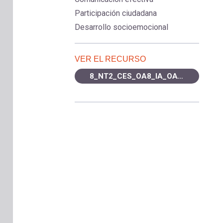
Participación ciudadana
Desarrollo socioemocional
VER EL RECURSO
8_NT2_CES_OA8_IA_OAT5.pdf