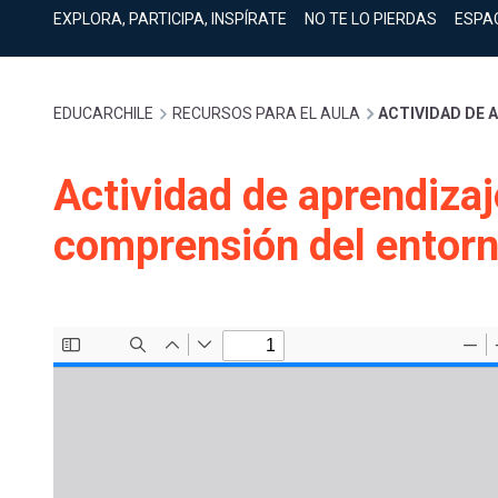
cuenta
Mobile]
EXPLORA, PARTICIPA, INSPÍRATE
NO TE LO PIERDAS
ESPA
Menú
Sobrescribir
EDUCARCHILE
RECURSOS PARA EL AULA
ACTIVIDAD DE 
entrar
enlaces
Actividad de aprendizaj
a
comprensión del entor
de
mi
ayuda
cuenta
a
la