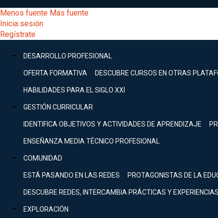
Pasar
[Educarchile
Menos fuente
Más fuente
al
Buscar
Inicia sesión
contenido
Menú
Regístrate
DESARROLLO
principal
-
PROFESIONAL
Menú
DESARROLLO PROFESIONAL
Expand
principal
Escritorio]
GESTIÓN
OFERTA FORMATIVA
DESCUBRE CURSOS EN OTRAS PLATA
CURRICULAR
principal
HABILIDADES PARA EL SIGLO XXI
Expand
Menú
GESTIÓN CURRICULAR
COMUNIDAD
Expand
IDENTIFICA OBJETIVOS Y ACTIVIDADES DE APRENDIZAJE
PR
entrar
EXPLORACIÓN
ENSEÑANZA MEDIA TÉCNICO PROFESIONAL
Expand
a
COMUNIDAD
[Educarchile
Inicia
sesión
ESTÁ PASANDO EN LAS REDES
PROTAGONISTAS DE LA EDU
Regístrate
mi
-
DESCUBRE REDES, INTERCAMBIA PRÁCTICAS Y EXPERIENCIA
EXPLORACIÓN