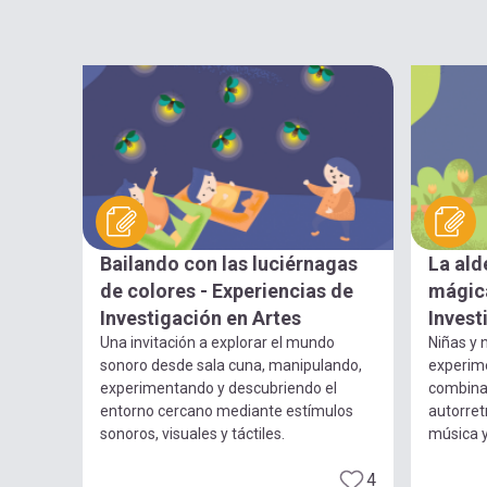
Bailando con las luciérnagas
La ald
de colores - Experiencias de
mágica
Investigación en Artes
Invest
Una invitación a explorar el mundo
Niñas y n
sonoro desde sala cuna, manipulando,
experim
experimentando y descubriendo el
combina
entorno cercano mediante estímulos
autorret
sonoros, visuales y táctiles.
música 
4