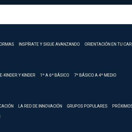
FORMAS
INSPÍRATE Y SIGUE AVANZANDO
ORIENTACIÓN EN TU CA
E-KINDER Y KINDER
1º A 6º BÁSICO
7º BÁSICO A 4º MEDIO
registrarte.
CACIÓN
LA RED DE INNOVACIÓN
GRUPOS POPULARES
PRÓXIMO
Inicia sesión.
S