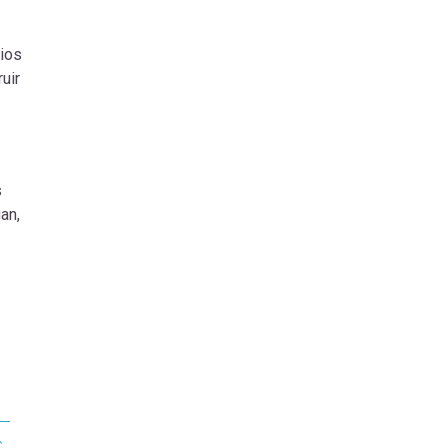
pios
uir
s
an,