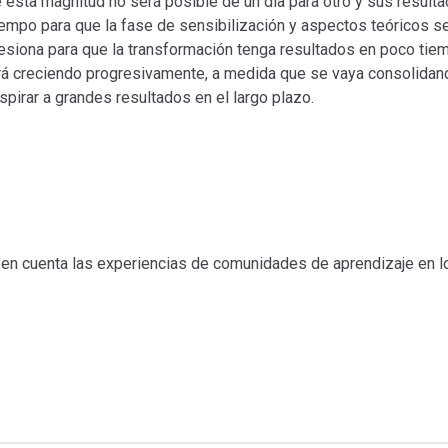
 esta magnitud no será posible de un día para otro y sus result
iempo para que la fase de sensibilización y aspectos teóricos s
resiona para que la transformación tenga resultados en poco tie
 irá creciendo progresivamente, a medida que se vaya consolidan
pirar a grandes resultados en el largo plazo.
n en cuenta las experiencias de comunidades de aprendizaje en l