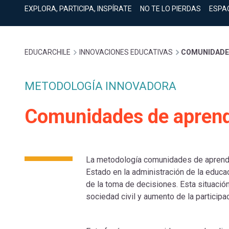
cuenta
Mobile]
EXPLORA, PARTICIPA, INSPÍRATE
NO TE LO PIERDAS
ESPA
Menú
Sobrescribir
EDUCARCHILE
INNOVACIONES EDUCATIVAS
COMUNIDADES
entrar
enlaces
METODOLOGÍA INNOVADORA
a
Comunidades de aprend
de
mi
ayuda
cuenta
La metodología comunidades de aprendi
Estado en la administración de la educa
a
de la toma de decisiones. Esta situación
sociedad civil y aumento de la participa
la