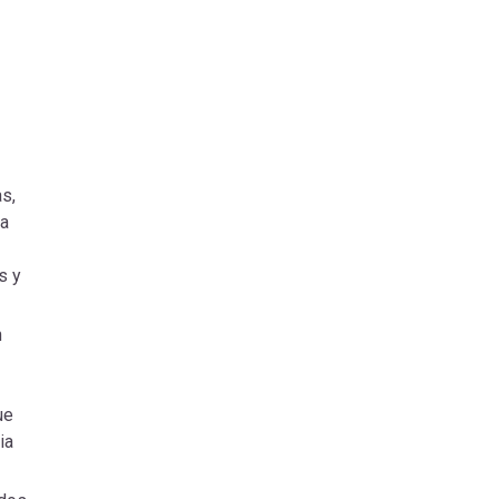
s,
ra
s y
n
ue
ia