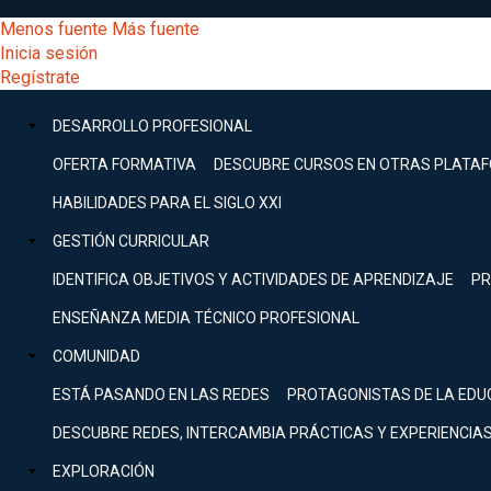
Pasar
[Educarchile
Menos fuente
Más fuente
al
Buscar
Inicia sesión
contenido
Menú
Regístrate
DESARROLLO
principal
-
PROFESIONAL
Menú
DESARROLLO PROFESIONAL
Expand
principal
Escritorio]
GESTIÓN
OFERTA FORMATIVA
DESCUBRE CURSOS EN OTRAS PLATA
CURRICULAR
principal
HABILIDADES PARA EL SIGLO XXI
Expand
Menú
GESTIÓN CURRICULAR
COMUNIDAD
Expand
IDENTIFICA OBJETIVOS Y ACTIVIDADES DE APRENDIZAJE
PR
entrar
EXPLORACIÓN
ENSEÑANZA MEDIA TÉCNICO PROFESIONAL
Expand
a
COMUNIDAD
[Educarchile
Inicia
sesión
ESTÁ PASANDO EN LAS REDES
PROTAGONISTAS DE LA EDU
Regístrate
mi
-
DESCUBRE REDES, INTERCAMBIA PRÁCTICAS Y EXPERIENCIA
EXPLORACIÓN