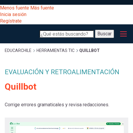
Pasar
[Educarchile
Menos fuente
Más fuente
al
Buscar
Inicia sesión
contenido
Regístrate
principal
Menú
Desarrollo
-
Buscar
profesional
principal
Escritorio]
Expand
Gestión
Sobrescribir
EDUCARCHILE
HERRAMIENTAS TIC
QUILLBOT
curricular
Menú
enlaces
Expand
EVALUACIÓN Y RETROALIMENTACIÓN
Comunidad
entrar
registrarte.
Quillbot
Expand
de
Inicia sesión.
Exploración
a
Expand
ayuda
Corrige errores gramaticales y revisa redacciones.
[Educarchile
Inicia
mi
sesión
a
Regístrate