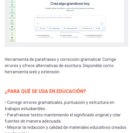
-
cuenta
la
Mobile]
navegación
Menú
entrar
Herramienta de parafraseo y corrección gramatical. Corrige
errores y ofrece alternativas de escritura. Disponible como
a
herramienta web y extensión.
mi
¿PARA QUÉ SE USA EN EDUCACIÓN?
• Corregir errores gramaticales, puntuación y estructura en
cuenta
trabajos estudiantiles.
• Parafrasear textos manteniendo el significado original y citar
fuentes de manera adecuada.
• Mejorar la redacción y calidad de materiales educativos creados