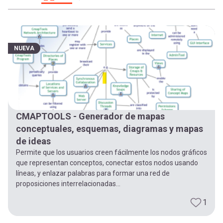
-
cuenta
la
Mobile]
navegación
NUEVA
Menú
entrar
CMAPTOOLS - Generador de mapas
a
conceptuales, esquemas, diagramas y mapas
de ideas
mi
Permite que los usuarios creen fácilmente los nodos gráficos
que representan conceptos, conectar estos nodos usando
líneas, y enlazar palabras para formar una red de
cuenta
proposiciones interrelacionadas...
1