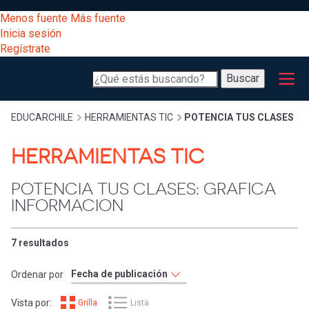
Pasar
[Educarchile
Menos fuente
Más fuente
al
Buscar
Inicia sesión
contenido
Regístrate
principal
Menú
Desarrollo
-
Buscar
profesional
principal
Escritorio]
Expand
Gestión
Sobrescribir
EDUCARCHILE
HERRAMIENTAS TIC
POTENCIA TUS CLASES
curricular
Menú
HERRAMIENTAS TIC
enlaces
Expand
Comunidad
entrar
POTENCIA TUS CLASES: GRAFICA
registrarte.
Expand
de
INFORMACION
Inicia sesión.
Exploración
a
Expand
ayuda
7 resultados
[Educarchile
Inicia
mi
Ordenar por
sesión
a
Regístrate
Vista por:
Grilla
Lista