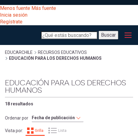
Pasar
[Educarchile
Menos fuente
Más fuente
al
Buscar
Inicia sesión
contenido
Regístrate
principal
Menú
Desarrollo
-
Buscar
profesional
principal
Escritorio]
Expand
Gestión
Sobrescribir
EDUCARCHILE
RECURSOS EDUCATIVOS
EDUCACIÓN PARA LOS DERECHOS HUMANOS
curricular
Menú
enlaces
Expand
Comunidad
EDUCACIÓN PARA LOS DERECHOS
entrar
registrarte.
HUMANOS
Expand
de
Inicia sesión.
Exploración
a
18 resultados
Expand
ayuda
[Educarchile
Inicia
Ordenar por
mi
sesión
a
Vista por:
Grilla
Lista
Regístrate