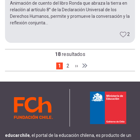
Animación de cuento del libro Ronda que abraza la tierra en
relacíón al artículo 8° de la Declaración Universal de los
Derechos Humanos, permite y promueve la conversación y la
reflexión conjunta...
2
18
resultados
Página actual
1
Page
2
Siguiente página
››
Paginación
Última página
Última »
educarchile
, el portal de la educación chilena, es producto de un