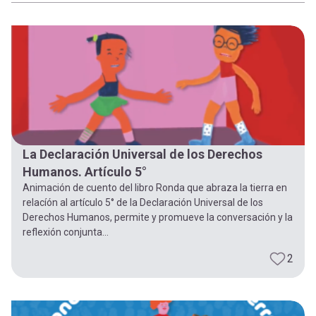
-
cuenta
la
Mobile]
navegación
Menú
entrar
La Declaración Universal de los Derechos
a
Humanos. Artículo 5°
Animación de cuento del libro Ronda que abraza la tierra en
relacíón al artículo 5° de la Declaración Universal de los
mi
Derechos Humanos, permite y promueve la conversación y la
reflexión conjunta...
cuenta
2