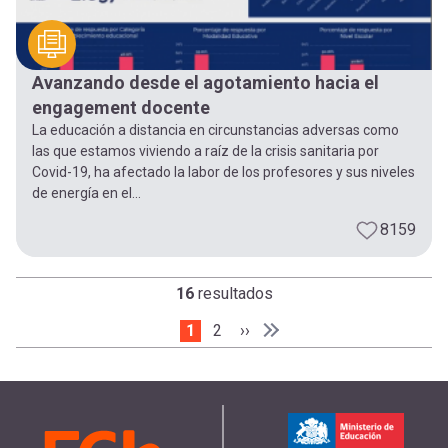
Avanzando desde el agotamiento hacia el
engagement docente
La educación a distancia en circunstancias adversas como
las que estamos viviendo a raíz de la crisis sanitaria por
Covid-19, ha afectado la labor de los profesores y sus niveles
de energía en el...
8159
16
resultados
Página actual
1
Page
2
Siguiente página
››
Paginación
Última página
Última »