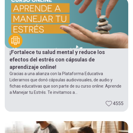
-
cuenta
la
Mobile]
navegación
Menú
¡Fortalece tu salud mental y reduce los
entrar
efectos del estrés con cápsulas de
aprendizaje online!
a
Gracias a una alianza con la Plataforma Educativa
Liderarnos que donó cápsulas audiovisuales, de audio y
fichas educativas que son parte de su curso online: Aprende
mi
a Manejar tu Estrés. Te invitamos a...
4555
cuenta