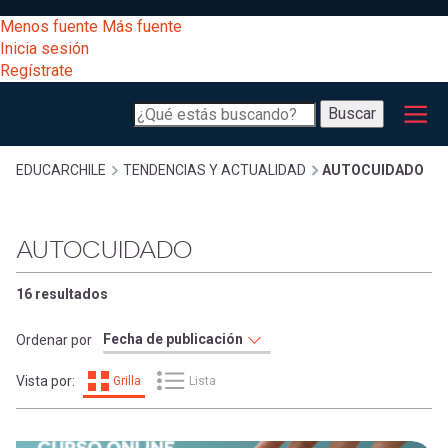
Pasar
[Educarchile
Menos fuente
Más fuente
al
Buscar
Inicia sesión
contenido
Regístrate
principal
Menú
Desarrollo
-
Buscar
profesional
principal
Escritorio]
Expand
Gestión
Sobrescribir
EDUCARCHILE
TENDENCIAS Y ACTUALIDAD
AUTOCUIDADO
curricular
Menú
enlaces
Expand
AUTOCUIDADO
Comunidad
entrar
registrarte.
Expand
de
16 resultados
Inicia sesión.
Exploración
a
Ordenar por
Expand
ayuda
Vista por:
Grilla
Lista
[Educarchile
Inicia
mi
sesión
a
Regístrate