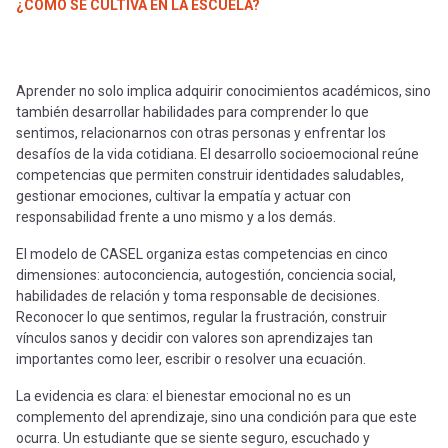
-
cuenta
¿CÓMO SE CULTIVA EN LA ESCUELA?
la
Mobile]
navegación
Aprender no solo implica adquirir conocimientos académicos, sino
también desarrollar habilidades para comprender lo que
Menú
sentimos, relacionarnos con otras personas y enfrentar los
desafíos de la vida cotidiana. El desarrollo socioemocional reúne
entrar
competencias que permiten construir identidades saludables,
gestionar emociones, cultivar la empatía y actuar con
responsabilidad frente a uno mismo y a los demás.
a
El modelo de CASEL organiza estas competencias en cinco
dimensiones: autoconciencia, autogestión, conciencia social,
mi
habilidades de relación y toma responsable de decisiones.
Reconocer lo que sentimos, regular la frustración, construir
vínculos sanos y decidir con valores son aprendizajes tan
cuenta
importantes como leer, escribir o resolver una ecuación.
La evidencia es clara: el bienestar emocional no es un
complemento del aprendizaje, sino una condición para que este
ocurra. Un estudiante que se siente seguro, escuchado y