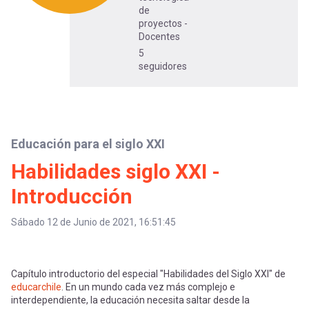
-
cuenta
de
la
proyectos -
Docentes
Mobile]
5
navegación
seguidores
Menú
entrar
Educación para el siglo XXI
a
Habilidades siglo XXI -
Introducción
mi
Sábado 12 de Junio de 2021, 16:51:45
cuenta
Capítulo introductorio del especial "Habilidades del Siglo XXI" de
educarchile
. En un mundo cada vez más complejo e
interdependiente, la educación necesita saltar desde la