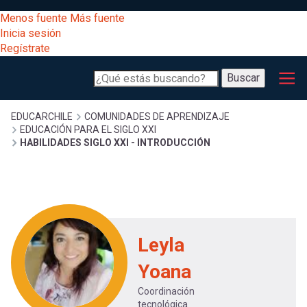
Pasar
[Educarchile
Menos fuente
Más fuente
al
Buscar
Inicia sesión
contenido
Regístrate
principal
Menú
Desarrollo
-
Buscar
profesional
principal
Escritorio]
Expand
Gestión
Sobrescribir
EDUCARCHILE
COMUNIDADES DE APRENDIZAJE
EDUCACIÓN PARA EL SIGLO XXI
curricular
Menú
HABILIDADES SIGLO XXI - INTRODUCCIÓN
enlaces
Expand
Comunidad
entrar
registrarte.
Expand
de
Inicia sesión.
Exploración
a
Expand
Leyla
ayuda
[Educarchile
Inicia
mi
Yoana
sesión
a
Coordinación
Regístrate
tecnológica