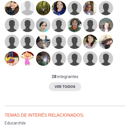
28
integrantes
VER TODOS
TEMAS DE INTERÉS RELACIONADOS:
Educarchile