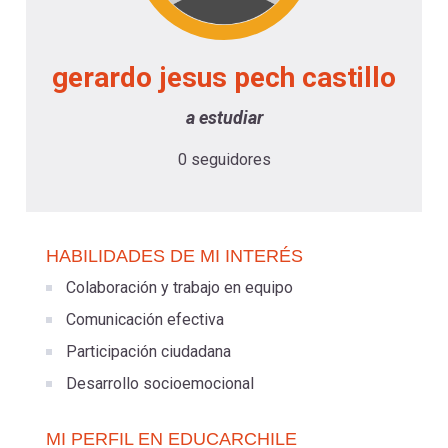
-
cuenta
la
Mobile]
gerardo jesus pech castillo
navegación
Menú
a estudiar
0 seguidores
entrar
a
HABILIDADES DE MI INTERÉS
Colaboración y trabajo en equipo
mi
Comunicación efectiva
Participación ciudadana
cuenta
Desarrollo socioemocional
MI PERFIL EN EDUCARCHILE