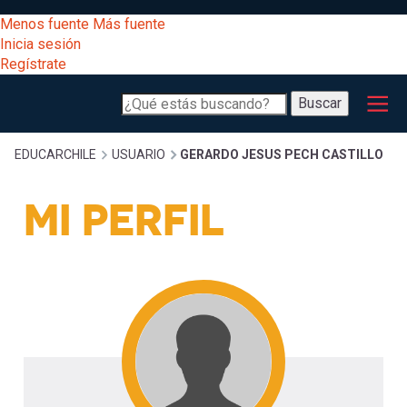
Pasar
[Educarchile
Menos fuente
Más fuente
al
Buscar
Inicia sesión
contenido
Regístrate
principal
Menú
Desarrollo
-
Buscar
profesional
principal
Escritorio]
Expand
Gestión
Sobrescribir
EDUCARCHILE
USUARIO
GERARDO JESUS PECH CASTILLO
curricular
Menú
MI PERFIL
enlaces
Expand
Comunidad
entrar
registrarte.
Expand
de
Inicia sesión.
Exploración
a
Expand
ayuda
[Educarchile
Inicia
mi
sesión
a
Regístrate