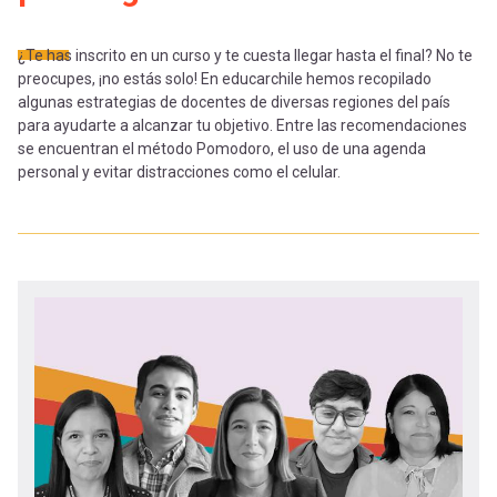
-
cuenta
la
¿Te has inscrito en un curso y te cuesta llegar hasta el final? No te
Mobile]
preocupes, ¡no estás solo! En educarchile hemos recopilado
navegación
algunas estrategias de docentes de diversas regiones del país
para ayudarte a alcanzar tu objetivo. Entre las recomendaciones
Menú
se encuentran el método Pomodoro, el uso de una agenda
personal y evitar distracciones como el celular.
entrar
a
mi
cuenta