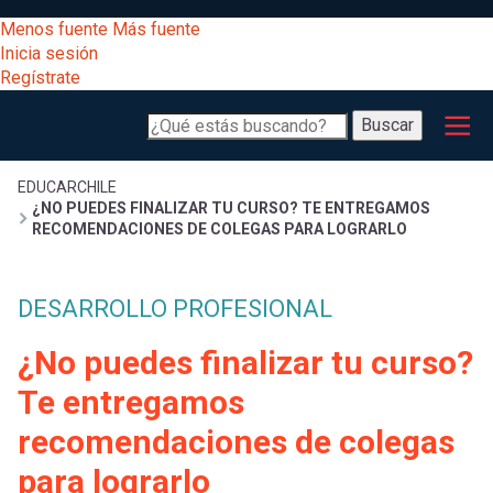
Pasar
[Educarchile
Menos fuente
Más fuente
al
Buscar
Inicia sesión
contenido
Regístrate
principal
Menú
Desarrollo
-
Buscar
profesional
principal
Escritorio]
Expand
Gestión
Sobrescribir
EDUCARCHILE
¿NO PUEDES FINALIZAR TU CURSO? TE ENTREGAMOS
curricular
Menú
RECOMENDACIONES DE COLEGAS PARA LOGRARLO
enlaces
Expand
Comunidad
entrar
DESARROLLO PROFESIONAL
registrarte.
Expand
de
Inicia sesión.
Exploración
¿No puedes finalizar tu curso?
a
Expand
ayuda
Te entregamos
[Educarchile
Inicia
mi
recomendaciones de colegas
sesión
a
Regístrate
para lograrlo