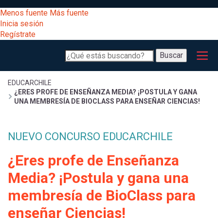
Pasar
[Educarchile
Menos fuente
Más fuente
al
Buscar
Inicia sesión
contenido
Regístrate
principal
Menú
Desarrollo
-
Buscar
profesional
principal
Escritorio]
Expand
Gestión
Sobrescribir
EDUCARCHILE
¿ERES PROFE DE ENSEÑANZA MEDIA? ¡POSTULA Y GANA
curricular
Menú
UNA MEMBRESÍA DE BIOCLASS PARA ENSEÑAR CIENCIAS!
enlaces
Expand
Comunidad
entrar
NUEVO CONCURSO EDUCARCHILE
registrarte.
Expand
de
Inicia sesión.
Exploración
¿Eres profe de Enseñanza
a
Expand
ayuda
Media? ¡Postula y gana una
[Educarchile
Inicia
mi
membresía de BioClass para
sesión
a
Regístrate
enseñar Ciencias!