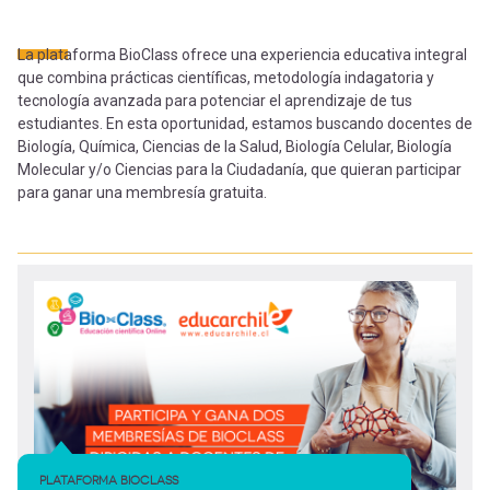
-
cuenta
la
La plataforma BioClass ofrece una experiencia educativa integral
Mobile]
que combina prácticas científicas, metodología indagatoria y
navegación
tecnología avanzada para potenciar el aprendizaje de tus
estudiantes. En esta oportunidad, estamos buscando docentes de
Menú
Biología, Química, Ciencias de la Salud, Biología Celular, Biología
Molecular y/o Ciencias para la Ciudadanía, que quieran participar
entrar
para ganar una membresía gratuita.
a
mi
cuenta
PLATAFORMA BIOCLASS