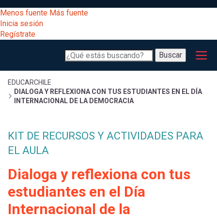
Pasar
[Educarchile
Menos fuente
Más fuente
al
Buscar
Inicia sesión
contenido
Regístrate
principal
Menú
Desarrollo
-
Buscar
profesional
principal
Escritorio]
Expand
Gestión
Sobrescribir
EDUCARCHILE
DIALOGA Y REFLEXIONA CON TUS ESTUDIANTES EN EL DÍA
curricular
Menú
INTERNACIONAL DE LA DEMOCRACIA
enlaces
Expand
Comunidad
entrar
KIT DE RECURSOS Y ACTIVIDADES PARA
registrarte.
Expand
de
Inicia sesión.
EL AULA
Exploración
a
Expand
ayuda
Dialoga y reflexiona con tus
[Educarchile
Inicia
mi
estudiantes en el Día
sesión
a
Internacional de la
Regístrate