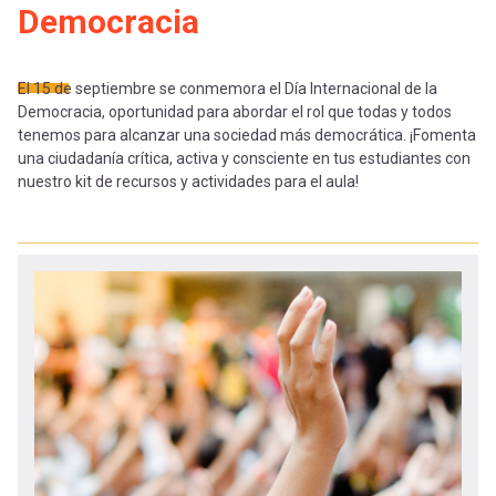
-
cuenta
Democracia
la
Mobile]
El 15 de septiembre se conmemora el Día Internacional de la
navegación
Democracia, oportunidad para abordar el rol que todas y todos
Menú
tenemos para alcanzar una sociedad más democrática. ¡Fomenta
una ciudadanía crítica, activa y consciente en tus estudiantes con
nuestro kit de recursos y actividades para el aula!
entrar
a
mi
cuenta