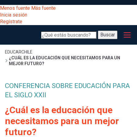
Pasar
[Educarchile
Menos fuente
Más fuente
al
Buscar
Inicia sesión
contenido
Regístrate
principal
Menú
Desarrollo
-
Buscar
profesional
principal
Escritorio]
Expand
Gestión
Sobrescribir
EDUCARCHILE
¿CUÁL ES LA EDUCACIÓN QUE NECESITAMOS PARA UN
curricular
Menú
MEJOR FUTURO?
enlaces
Expand
Comunidad
entrar
CONFERENCIA SOBRE EDUCACIÓN PARA
registrarte.
Expand
de
Inicia sesión.
EL SIGLO XXII
Exploración
a
Expand
ayuda
¿Cuál es la educación que
[Educarchile
Inicia
mi
necesitamos para un mejor
sesión
a
futuro?
Regístrate