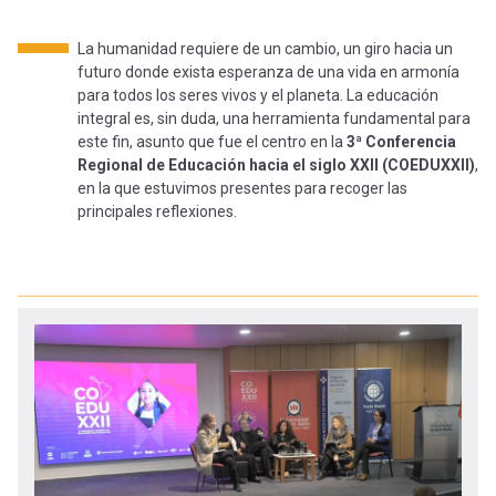
-
cuenta
la
La humanidad requiere de un cambio, un giro hacia un
Mobile]
futuro donde exista esperanza de una vida en armonía
navegación
para todos los seres vivos y el planeta. La educación
integral es, sin duda, una herramienta fundamental para
Menú
este fin, asunto que fue el centro en la
3ª Conferencia
Regional de Educación hacia el siglo XXII (COEDUXXII)
,
en la que estuvimos presentes para recoger las
entrar
principales reflexiones.
a
mi
cuenta