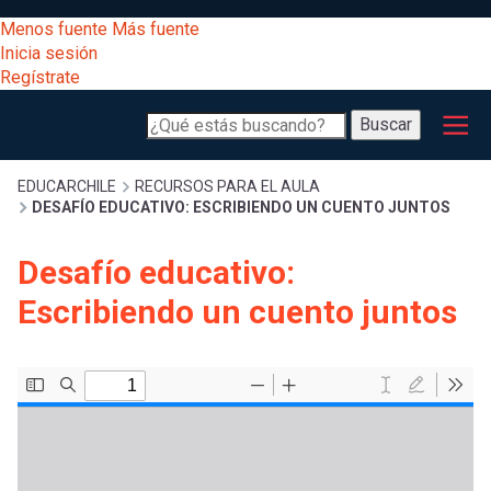
Pasar
[Educarchile
Menos fuente
Más fuente
al
Buscar
Inicia sesión
contenido
Regístrate
principal
Menú
Desarrollo
-
Buscar
profesional
principal
Escritorio]
Expand
Gestión
Sobrescribir
EDUCARCHILE
RECURSOS PARA EL AULA
DESAFÍO EDUCATIVO: ESCRIBIENDO UN CUENTO JUNTOS
curricular
Menú
enlaces
Expand
Desafío educativo:
Comunidad
entrar
Escribiendo un cuento juntos
registrarte.
Expand
de
Inicia sesión.
Exploración
a
Expand
ayuda
[Educarchile
Inicia
mi
sesión
a
Regístrate