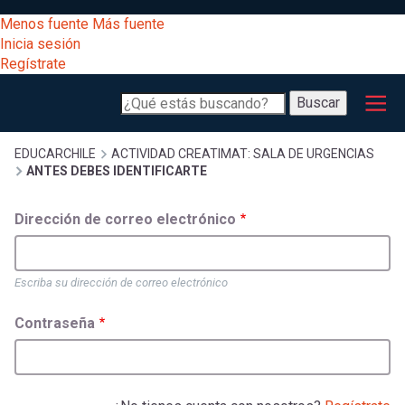
Pasar
[Educarchile
Menos fuente
Más fuente
al
Buscar
Inicia sesión
contenido
Regístrate
principal
Menú
Desarrollo
-
Buscar
profesional
principal
Escritorio]
Expand
Gestión
Sobrescribir
EDUCARCHILE
ACTIVIDAD CREATIMAT: SALA DE URGENCIAS
ANTES DEBES IDENTIFICARTE
curricular
Menú
enlaces
Expand
Dirección de correo electrónico
Comunidad
entrar
registrarte.
Expand
de
Inicia sesión.
Exploración
Escriba su dirección de correo electrónico
a
Expand
ayuda
Contraseña
[Educarchile
Inicia
mi
sesión
a
Regístrate