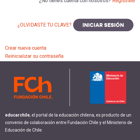
-
cuenta
¿No tienes cuenta con nosotros?
Regístrate
la
Mobile]
¿OLVIDASTE TU CLAVE?
navegación
Menú
Crear nueva cuenta
entrar
Reinicializar su contraseña
a
mi
cuenta
educarchile
, el portal de la educación chilena, es producto de un
convenio de colaboración entre Fundación Chile y el Ministerio de
Educación de Chile.