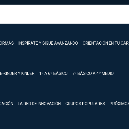
FORMAS
INSPÍRATE Y SIGUE AVANZANDO
ORIENTACIÓN EN TU CA
E-KINDER Y KINDER
1º A 6º BÁSICO
7º BÁSICO A 4º MEDIO
registrarte.
CACIÓN
LA RED DE INNOVACIÓN
GRUPOS POPULARES
PRÓXIMO
Inicia sesión.
S