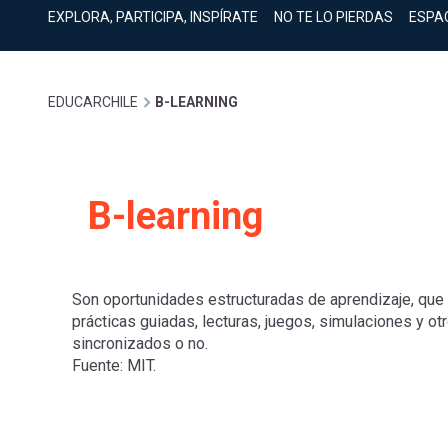
cuenta
Mobile]
EXPLORA, PARTICIPA, INSPÍRATE
NO TE LO PIERDAS
ESPA
Menú
Sobrescribir
EDUCARCHILE
B-LEARNING
entrar
enlaces
a
B-learning
de
mi
ayuda
Son oportunidades estructuradas de aprendizaje, que 
cuenta
prácticas guiadas, lecturas, juegos, simulaciones y o
a
sincronizados o no.
Fuente: MIT.
la