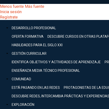
Pasar
[Educarchile
Menos fuente
Más fuente
al
Buscar
Inicia sesión
contenido
Menú
Regístrate
DESARROLLO
principal
-
PROFESIONAL
Menú
DESARROLLO PROFESIONAL
Expand
principal
Escritorio]
GESTIÓN
OFERTA FORMATIVA
DESCUBRE CURSOS EN OTRAS PLATA
CURRICULAR
principal
HABILIDADES PARA EL SIGLO XXI
Expand
Menú
GESTIÓN CURRICULAR
COMUNIDAD
Expand
IDENTIFICA OBJETIVOS Y ACTIVIDADES DE APRENDIZAJE
PR
entrar
EXPLORACIÓN
ENSEÑANZA MEDIA TÉCNICO PROFESIONAL
Expand
a
COMUNIDAD
[Educarchile
Inicia
sesión
ESTÁ PASANDO EN LAS REDES
PROTAGONISTAS DE LA EDU
Regístrate
mi
-
DESCUBRE REDES, INTERCAMBIA PRÁCTICAS Y EXPERIENCIA
EXPLORACIÓN