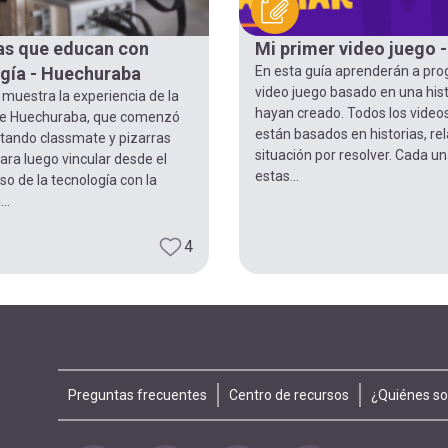
s que educan con
Mi primer video juego - 
gía - Huechuraba
En esta guía aprenderán a pr
video juego basado en una his
muestra la experiencia de la
hayan creado. Todos los video
e Huechuraba, que comenzó
están basados en historias, re
ando classmate y pizarras
situación por resolver. Cada u
para luego vincular desde el
estas...
o de la tecnología con la
..
4
Footer
Preguntas frecuentes
Centro de recursos
¿Quiénes s