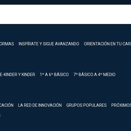
FORMAS
INSPÍRATE Y SIGUE AVANZANDO
ORIENTACIÓN EN TU CA
E-KINDER Y KINDER
1º A 6º BÁSICO
7º BÁSICO A 4º MEDIO
registrarte.
CACIÓN
LA RED DE INNOVACIÓN
GRUPOS POPULARES
PRÓXIMO
Inicia sesión.
S