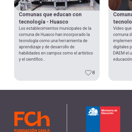
navegación
Comunas que educan con
Comuna
tecnología - Huasco
tecnolo
Los establecimientos municipales de la
Video que 
comuna de Huasco han incorporado la
comuna d
tecnología como una herramienta de
implement
aprendizaje y de desarrollo de
digitales 
habilidades en campos como el artístico
DAEM el us
y el científico...
educación.
8