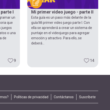
parte I
Mi primer video juego - parte II
ogramar un
Esta guía es un paso más delante de la
toria que
guía Mi primer video juego parte I. Con
s juegos
ella se aprenderá a crear un sistema de
latos o una
puntaje en el videojuego para agregar
na de
emoción y atractivo. Para ello, se
deberá...
9
14
omos?
Políticas de privacidad
Contáctanos
Suscríbete