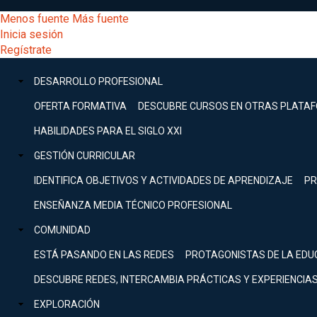
Pasar
[Educarchile
Menos fuente
Más fuente
al
Buscar
Inicia sesión
contenido
Menú
Regístrate
DESARROLLO
principal
-
PROFESIONAL
Menú
DESARROLLO PROFESIONAL
Expand
principal
Escritorio]
GESTIÓN
OFERTA FORMATIVA
DESCUBRE CURSOS EN OTRAS PLATA
CURRICULAR
principal
HABILIDADES PARA EL SIGLO XXI
Expand
Menú
GESTIÓN CURRICULAR
COMUNIDAD
Expand
IDENTIFICA OBJETIVOS Y ACTIVIDADES DE APRENDIZAJE
PR
entrar
EXPLORACIÓN
ENSEÑANZA MEDIA TÉCNICO PROFESIONAL
Expand
a
COMUNIDAD
[Educarchile
Inicia
sesión
ESTÁ PASANDO EN LAS REDES
PROTAGONISTAS DE LA EDU
Regístrate
mi
-
DESCUBRE REDES, INTERCAMBIA PRÁCTICAS Y EXPERIENCIA
EXPLORACIÓN