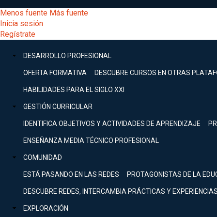
Pasar
[Educarchile
Menos fuente
Más fuente
al
Buscar
Inicia sesión
contenido
Menú
Regístrate
DESARROLLO
principal
-
PROFESIONAL
Menú
DESARROLLO PROFESIONAL
Expand
principal
Escritorio]
GESTIÓN
OFERTA FORMATIVA
DESCUBRE CURSOS EN OTRAS PLATA
CURRICULAR
principal
HABILIDADES PARA EL SIGLO XXI
Expand
Menú
GESTIÓN CURRICULAR
COMUNIDAD
Expand
IDENTIFICA OBJETIVOS Y ACTIVIDADES DE APRENDIZAJE
PR
entrar
EXPLORACIÓN
ENSEÑANZA MEDIA TÉCNICO PROFESIONAL
Expand
a
COMUNIDAD
[Educarchile
Inicia
sesión
ESTÁ PASANDO EN LAS REDES
PROTAGONISTAS DE LA EDU
Regístrate
mi
-
DESCUBRE REDES, INTERCAMBIA PRÁCTICAS Y EXPERIENCIA
EXPLORACIÓN