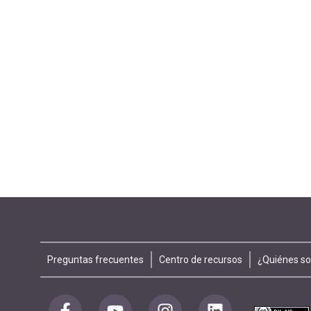
Footer
Preguntas frecuentes
Centro de recursos
¿Quiénes s
menu