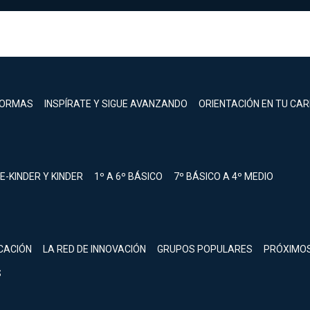
FORMAS
INSPÍRATE Y SIGUE AVANZANDO
ORIENTACIÓN EN TU CA
E-KINDER Y KINDER
1º A 6º BÁSICO
7º BÁSICO A 4º MEDIO
registrarte.
CACIÓN
LA RED DE INNOVACIÓN
GRUPOS POPULARES
PRÓXIMO
Inicia sesión.
S