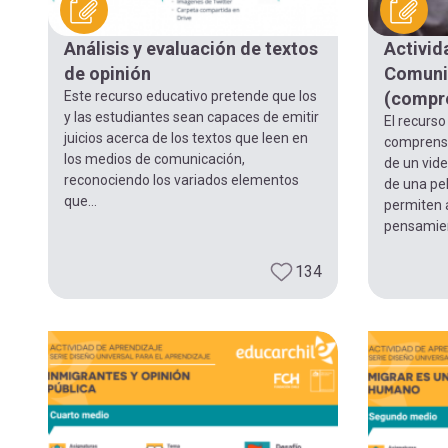
navegación
Análisis y evaluación de textos
Activid
de opinión
Comuni
Este recurso educativo pretende que los
(compre
y las estudiantes sean capaces de emitir
El recurso
juicios acerca de los textos que leen en
comprensi
los medios de comunicación,
de un vide
reconociendo los variados elementos
de una pel
que...
permiten a
pensamient
134