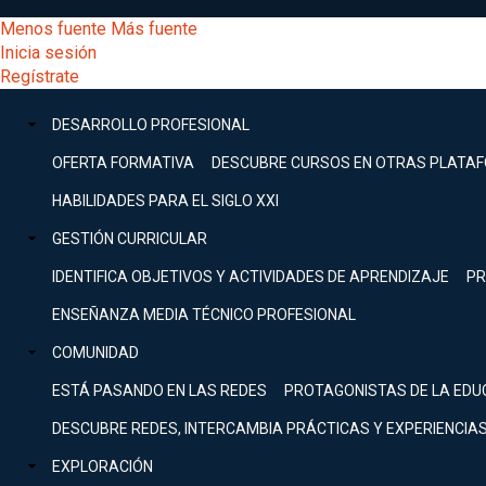
Pasar
[Educarchile
Menos fuente
Más fuente
al
Buscar
Inicia sesión
contenido
Menú
Regístrate
DESARROLLO
principal
-
PROFESIONAL
Menú
DESARROLLO PROFESIONAL
Expand
principal
Escritorio]
GESTIÓN
OFERTA FORMATIVA
DESCUBRE CURSOS EN OTRAS PLATA
CURRICULAR
principal
HABILIDADES PARA EL SIGLO XXI
Expand
Menú
GESTIÓN CURRICULAR
COMUNIDAD
Expand
IDENTIFICA OBJETIVOS Y ACTIVIDADES DE APRENDIZAJE
PR
entrar
EXPLORACIÓN
ENSEÑANZA MEDIA TÉCNICO PROFESIONAL
Expand
a
COMUNIDAD
[Educarchile
Inicia
sesión
ESTÁ PASANDO EN LAS REDES
PROTAGONISTAS DE LA EDU
Regístrate
mi
-
DESCUBRE REDES, INTERCAMBIA PRÁCTICAS Y EXPERIENCIA
EXPLORACIÓN