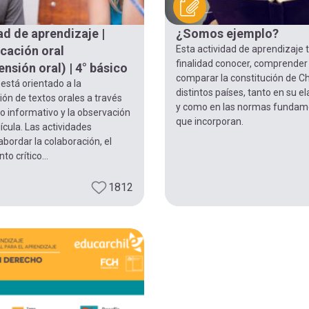
ad de aprendizaje |
¿Somos ejemplo?
cación oral
Esta actividad de aprendizaje 
finalidad conocer, comprender
nsión oral) | 4° básico
comparar la constitución de Ch
 está orientado a la
distintos países, tanto en su e
ón de textos orales a través
y como en las normas fundam
o informativo y la observación
que incorporan.
ícula. Las actividades
bordar la colaboración, el
o crítico...
1812