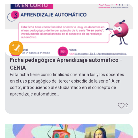
-
cuenta
la
Mobile]
navegación
Menú
entrar
Ficha pedagógica Aprendizaje automático -
CENIA
a
Esta ficha tiene como finalidad orientar a las y los docentes
en el uso pedagógico del tercer episodio de la serie "IA en
corto", introduciendo al estudiantado en el concepto de
mi
aprendizaje automático...
2
cuenta