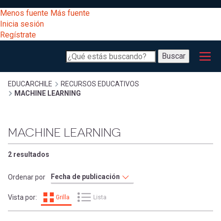
Pasar
[Educarchile
Menos fuente
Más fuente
al
Buscar
Inicia sesión
contenido
Regístrate
principal
Menú
Desarrollo
-
Buscar
profesional
principal
Escritorio]
Expand
Gestión
Sobrescribir
EDUCARCHILE
RECURSOS EDUCATIVOS
MACHINE LEARNING
curricular
Menú
enlaces
Expand
Comunidad
MACHINE LEARNING
entrar
registrarte.
Expand
de
Inicia sesión.
Exploración
2 resultados
a
Expand
ayuda
Ordenar por
[Educarchile
Inicia
mi
Vista por:
Grilla
Lista
sesión
a
Regístrate