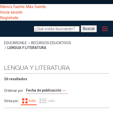
Pasar
[Educarchile
Menos fuente
Más fuente
al
Buscar
Inicia sesión
contenido
Regístrate
principal
Menú
Desarrollo
-
Buscar
profesional
principal
Escritorio]
Expand
Gestión
Sobrescribir
EDUCARCHILE
RECURSOS EDUCATIVOS
LENGUA Y LITERATURA
curricular
Menú
enlaces
Expand
Comunidad
LENGUA Y LITERATURA
entrar
registrarte.
Expand
de
Inicia sesión.
Exploración
26 resultados
a
Expand
ayuda
Ordenar por
[Educarchile
Inicia
mi
Vista por:
Grilla
Lista
sesión
a
Regístrate