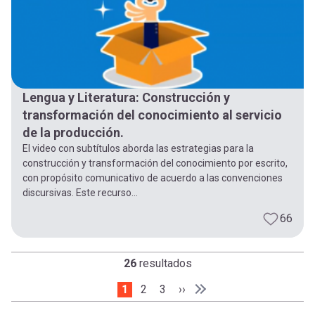
Lengua y Literatura: Construcción y
transformación del conocimiento al servicio
de la producción.
El video con subtítulos aborda las estrategias para la
construcción y transformación del conocimiento por escrito,
con propósito comunicativo de acuerdo a las convenciones
discursivas. Este recurso...
66
26
resultados
Página actual
1
Page
2
Page
3
Siguiente página
››
Paginación
Última página
Última »