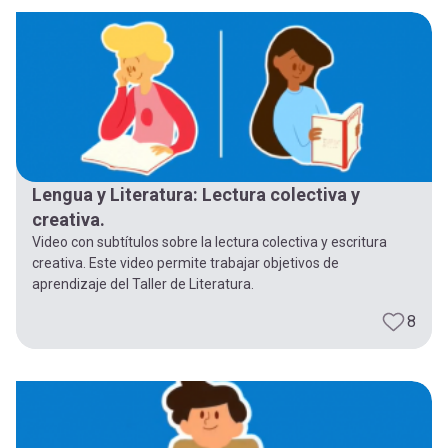
-
cuenta
la
Mobile]
navegación
Menú
entrar
Lengua y Literatura: Lectura colectiva y
creativa.
a
Video con subtítulos sobre la lectura colectiva y escritura
creativa. Este video permite trabajar objetivos de
aprendizaje del Taller de Literatura.
mi
8
cuenta