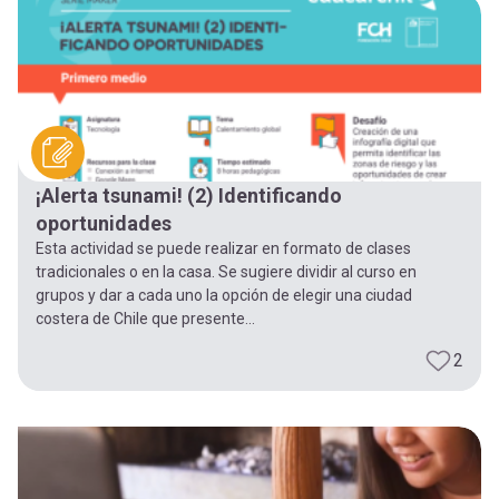
-
cuenta
la
Mobile]
navegación
Menú
¡Alerta tsunami! (2) Identificando
entrar
oportunidades
Esta actividad se puede realizar en formato de clases
a
tradicionales o en la casa. Se sugiere dividir al curso en
grupos y dar a cada uno la opción de elegir una ciudad
costera de Chile que presente...
mi
2
cuenta