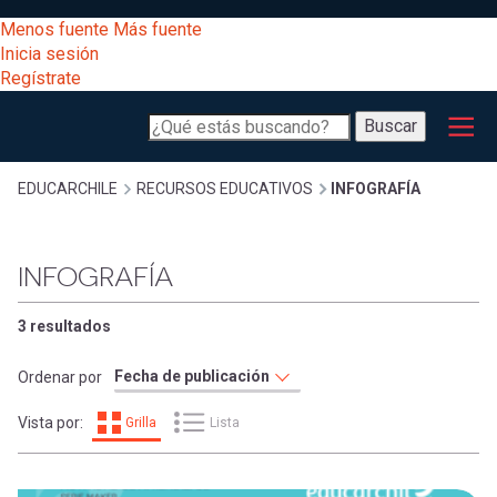
Pasar
[Educarchile
Menos fuente
Más fuente
al
Buscar
Inicia sesión
contenido
Regístrate
principal
Menú
Desarrollo
-
Buscar
profesional
principal
Escritorio]
Expand
Gestión
Sobrescribir
EDUCARCHILE
RECURSOS EDUCATIVOS
INFOGRAFÍA
curricular
Menú
enlaces
Expand
INFOGRAFÍA
Comunidad
entrar
registrarte.
Expand
de
3 resultados
Inicia sesión.
Exploración
a
Ordenar por
Expand
ayuda
Vista por:
Grilla
Lista
[Educarchile
Inicia
mi
sesión
a
Regístrate