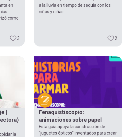
anta en
a la lluvia en tiempo de sequía con los
nías.
niños y niñas.
arizó como
3
2
e |
Fenaquistiscopio:
lectora)
animaciones sobre papel
Esta guía apoya la construcción de
"juguetes ópticos" inventados para crear
opiciar la