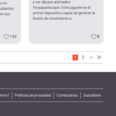
y ver dibujos animados:
os no
fenaquistiscopio. Este juguete es el
studiantes
primer dispositivo capaz de generar la
en sus
ilusión de movimiento a...
143
8
Página actual
1
Page
2
Siguiente pág
››
Última pá
Última »
omos?
Políticas de privacidad
Contáctanos
Suscríbete