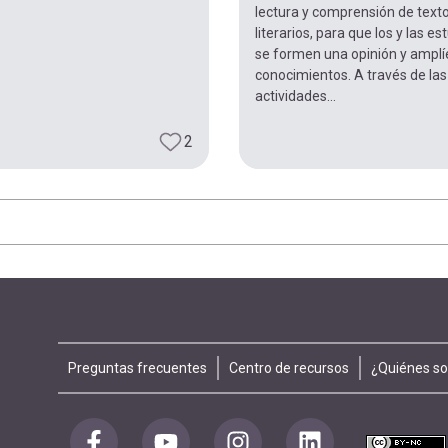
lectura y comprensión de text
literarios, para que los y las e
se formen una opinión y amplí
conocimientos. A través de las
actividades...
2
Footer
Preguntas frecuentes
Centro de recursos
¿Quiénes s
menu
Redes