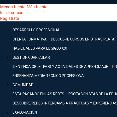
Pasar
[Educarchile
Menos fuente
Más fuente
al
Buscar
Inicia sesión
contenido
Menú
Regístrate
DESARROLLO
principal
-
PROFESIONAL
Menú
DESARROLLO PROFESIONAL
Expand
principal
Escritorio]
GESTIÓN
OFERTA FORMATIVA
DESCUBRE CURSOS EN OTRAS PLATA
CURRICULAR
principal
HABILIDADES PARA EL SIGLO XXI
Expand
Menú
GESTIÓN CURRICULAR
COMUNIDAD
Expand
IDENTIFICA OBJETIVOS Y ACTIVIDADES DE APRENDIZAJE
PR
entrar
EXPLORACIÓN
ENSEÑANZA MEDIA TÉCNICO PROFESIONAL
Expand
a
COMUNIDAD
[Educarchile
Inicia
sesión
ESTÁ PASANDO EN LAS REDES
PROTAGONISTAS DE LA EDU
Regístrate
mi
-
DESCUBRE REDES, INTERCAMBIA PRÁCTICAS Y EXPERIENCIA
EXPLORACIÓN