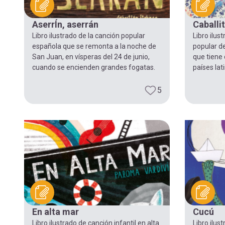
navegación
AserrÍn, aserrán
Caballi
Libro ilustrado de la canción popular
Libro ilust
española que se remonta a la noche de
popular de
San Juan, en vísperas del 24 de junio,
que tiene 
cuando se encienden grandes fogatas.
países la
5
En alta mar
Cucú
Libro ilustrado de canción infantil en alta
Libro ilus