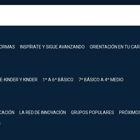
FORMAS
INSPÍRATE Y SIGUE AVANZANDO
ORIENTACIÓN EN TU CA
E-KINDER Y KINDER
1º A 6º BÁSICO
7º BÁSICO A 4º MEDIO
registrarte.
CACIÓN
LA RED DE INNOVACIÓN
GRUPOS POPULARES
PRÓXIMO
Inicia sesión.
S