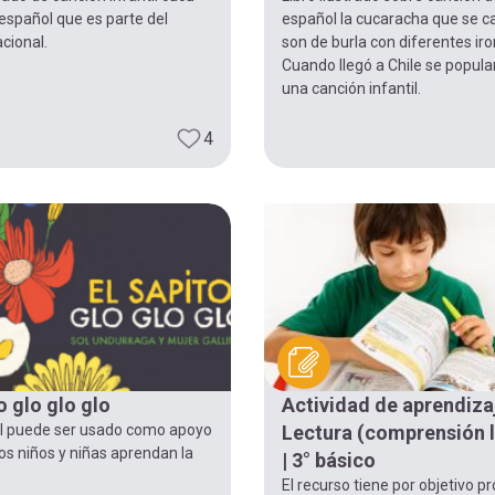
español que es parte del
español la cucaracha que se c
acional.
son de burla con diferentes iro
Cuando llegó a Chile se popul
una canción infantil.
4
o glo glo glo
Actividad de aprendizaj
al puede ser usado como apoyo
Lectura (comprensión 
os niños y niñas aprendan la
| 3° básico
El recurso tiene por objetivo pr