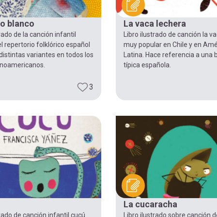
to blanco
La vaca lechera
rado de la canción infantil
Libro ilustrado de canción la v
l repertorio folklórico español
muy popular en Chile y en Amé
distintas variantes en todos los
Latina. Hace referencia a una 
tinoamericanos.
típica española.
3
La cucaracha
trado de canción infantil cucú
Libro ilustrado sobre canción d