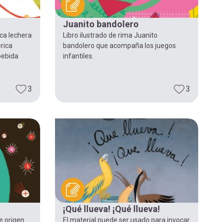
Juanito bandolero
aca lechera
Libro ilustrado de rima Juanito
rica
bandolero que acompaña los juegos
bebida
infantiles.
3
3
¡Qué llueva! ¡Qué llueva!
e origen
El material puede ser usado para invocar