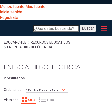
Pasar
[Educarchile
Menos fuente
Más fuente
al
Buscar
Inicia sesión
contenido
Regístrate
principal
Menú
Desarrollo
-
Buscar
profesional
principal
Escritorio]
Expand
Gestión
Sobrescribir
EDUCARCHILE
RECURSOS EDUCATIVOS
ENERGÍA HIDROELÉCTRICA
curricular
Menú
enlaces
Expand
Comunidad
ENERGÍA HIDROELÉCTRICA
entrar
registrarte.
Expand
de
Inicia sesión.
Exploración
2 resultados
a
Expand
ayuda
Ordenar por
[Educarchile
Inicia
mi
Vista por:
Grilla
Lista
sesión
a
Regístrate