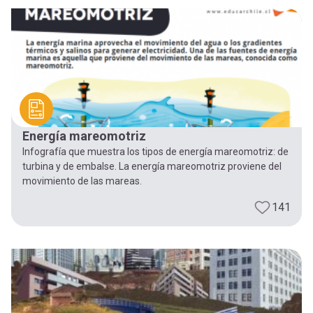
-
cuenta
la
Mobile]
navegación
Menú
entrar
Energía mareomotriz
Infografía que muestra los tipos de energía mareomotriz: de
a
turbina y de embalse. La energía mareomotriz proviene del
movimiento de las mareas.
mi
141
cuenta