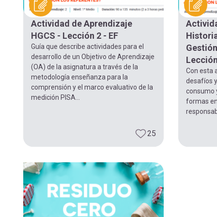
navegación
Actividad de Aprendizaje
Activid
HGCS - Lección 2 - EF
Historia
Guía que describe actividades para el
Gestión
desarrollo de un Objetivo de Aprendizaje
Lección
(OA) de la asignatura a través de la
Con esta a
metodología enseñanza para la
desafíos y
comprensión y el marco evaluativo de la
consumo y
medición PISA...
formas en
responsa
25