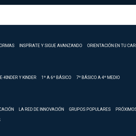
FORMAS
INSPÍRATE Y SIGUE AVANZANDO
ORIENTACIÓN EN TU CA
E-KINDER Y KINDER
1º A 6º BÁSICO
7º BÁSICO A 4º MEDIO
registrarte.
CACIÓN
LA RED DE INNOVACIÓN
GRUPOS POPULARES
PRÓXIMO
Inicia sesión.
S