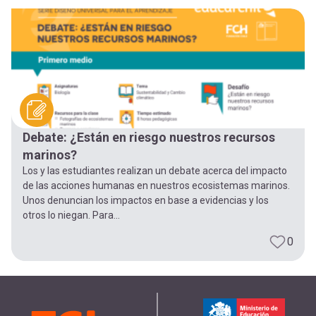
-
cuenta
la
Mobile]
navegación
Menú
entrar
Debate: ¿Están en riesgo nuestros recursos
marinos?
a
Los y las estudiantes realizan un debate acerca del impacto
de las acciones humanas en nuestros ecosistemas marinos.
Unos denuncian los impactos en base a evidencias y los
mi
otros lo niegan. Para...
0
cuenta