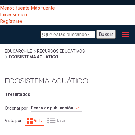
Pasar
[Educarchile
Menos fuente
Más fuente
al
Buscar
Inicia sesión
contenido
Regístrate
principal
Menú
Desarrollo
-
Buscar
profesional
principal
Escritorio]
Expand
Gestión
Sobrescribir
EDUCARCHILE
RECURSOS EDUCATIVOS
ECOSISTEMA ACUÁTICO
curricular
Menú
enlaces
Expand
Comunidad
ECOSISTEMA ACUÁTICO
entrar
registrarte.
Expand
de
Inicia sesión.
Exploración
1 resultados
a
Expand
ayuda
Ordenar por
[Educarchile
Inicia
mi
Vista por:
Grilla
Lista
sesión
a
Regístrate