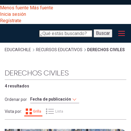
Pasar
[Educarchile
Menos fuente
Más fuente
al
Buscar
Inicia sesión
contenido
Regístrate
principal
Menú
Desarrollo
-
Buscar
profesional
principal
Escritorio]
Expand
Gestión
Sobrescribir
EDUCARCHILE
RECURSOS EDUCATIVOS
DERECHOS CIVILES
curricular
Menú
enlaces
Expand
DERECHOS CIVILES
Comunidad
entrar
registrarte.
Expand
de
4 resultados
Inicia sesión.
Exploración
a
Ordenar por
Expand
ayuda
Vista por:
Grilla
Lista
[Educarchile
Inicia
mi
sesión
a
Regístrate