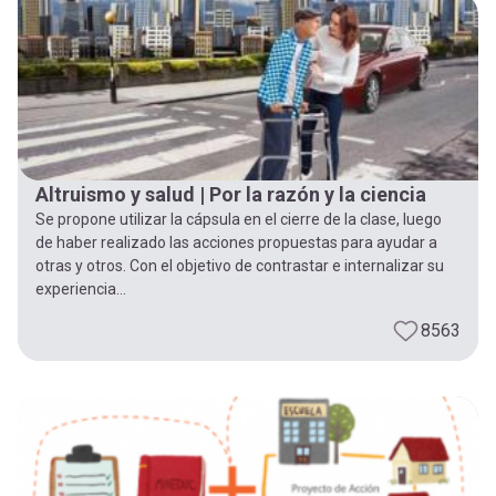
-
cuenta
la
Mobile]
navegación
Menú
Altruismo y salud | Por la razón y la ciencia
entrar
Se propone utilizar la cápsula en el cierre de la clase, luego
de haber realizado las acciones propuestas para ayudar a
a
otras y otros. Con el objetivo de contrastar e internalizar su
experiencia...
mi
8563
cuenta