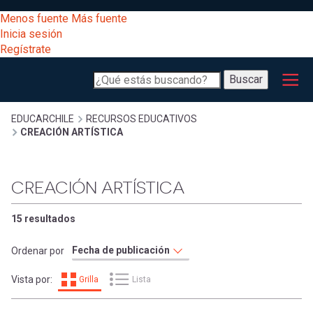
Pasar
[Educarchile
Menos fuente
Más fuente
al
Buscar
Inicia sesión
contenido
Regístrate
principal
Menú
Desarrollo
-
Buscar
profesional
principal
Escritorio]
Expand
Gestión
Sobrescribir
EDUCARCHILE
RECURSOS EDUCATIVOS
CREACIÓN ARTÍSTICA
curricular
Menú
enlaces
Expand
Comunidad
CREACIÓN ARTÍSTICA
entrar
registrarte.
Expand
de
Inicia sesión.
Exploración
15 resultados
a
Expand
ayuda
Ordenar por
[Educarchile
Inicia
mi
Vista por:
Grilla
Lista
sesión
a
Regístrate