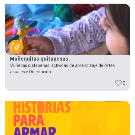
-
cuenta
la
Mobile]
navegación
Menú
entrar
Muñequitas quitapenas
Muñecas quitapenas: actividad de aprendizaje de Artes
a
visuales y Orientación.
0
mi
cuenta