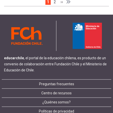
Página actual
1
Page
2
Siguiente página
››
Paginación
Última página
Última »
educarchile
, el portal de la educación chilena, es producto de un
convenio de colaboración entre Fundación Chile y el Ministerio de
Educación de Chile.
Footer
Preguntas frecuentes
Centro de recursos
menu
¿Quiénes somos?
Políticas de privacidad