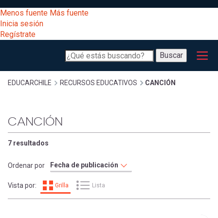
Pasar
[Educarchile
Menos fuente
Más fuente
al
Buscar
Inicia sesión
contenido
Regístrate
principal
Menú
Desarrollo
-
Buscar
profesional
principal
Escritorio]
Expand
Gestión
Sobrescribir
EDUCARCHILE
RECURSOS EDUCATIVOS
CANCIÓN
curricular
Menú
enlaces
Expand
CANCIÓN
Comunidad
entrar
registrarte.
Expand
de
7 resultados
Inicia sesión.
Exploración
a
Ordenar por
Expand
ayuda
Vista por:
Grilla
Lista
[Educarchile
Inicia
mi
sesión
a
Regístrate