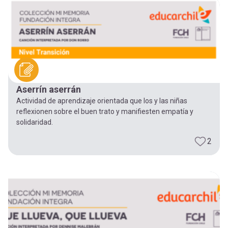
-
cuenta
la
Mobile]
navegación
Menú
Aserrín aserrán
entrar
Actividad de aprendizaje orientada que los y las niñas
reflexionen sobre el buen trato y manifiesten empatía y
a
solidaridad.
2
mi
cuenta