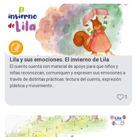
-
cuenta
la
Mobile]
navegación
Menú
entrar
Lila y sus emociones. El invierno de Lila
El cuento cuenta con material de apoyo para que niños y
a
niñas reconozcan, comuniquen y expresen sus emociones a
través de distintas prácticas: lectura del cuento, expresión
plástica y movimiento...
mi
1
cuenta