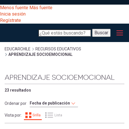
Pasar
[Educarchile
Menos fuente
Más fuente
al
Buscar
Inicia sesión
contenido
Regístrate
principal
Menú
Desarrollo
-
Buscar
profesional
principal
Escritorio]
Expand
Gestión
Sobrescribir
EDUCARCHILE
RECURSOS EDUCATIVOS
APRENDIZAJE SOCIOEMOCIONAL
curricular
Menú
enlaces
Expand
Comunidad
APRENDIZAJE SOCIOEMOCIONAL
entrar
registrarte.
Expand
de
Inicia sesión.
Exploración
23 resultados
a
Expand
ayuda
Ordenar por
[Educarchile
Inicia
mi
Vista por:
Grilla
Lista
sesión
a
Regístrate