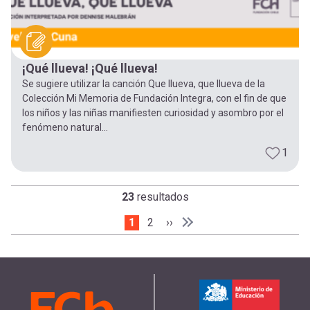
¡Qué llueva! ¡Qué llueva!
Se sugiere utilizar la canción Que llueva, que llueva de la
Colección Mi Memoria de Fundación Integra, con el fin de que
los niños y las niñas manifiesten curiosidad y asombro por el
fenómeno natural...
1
23
resultados
Página actual
1
Page
2
Siguiente página
››
Paginación
Última página
Última »