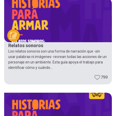
-
cuenta
la
Mobile]
navegación
Menú
Relatos sonoros
entrar
Los relatos sonoros son una forma de narración que -sin
usar palabras ni imágenes- recrean todas las acciones de un
a
personaje en un ambiente. Esta guía apoya el trabajo para
identificar cómo y cuándo...
mi
799
cuenta