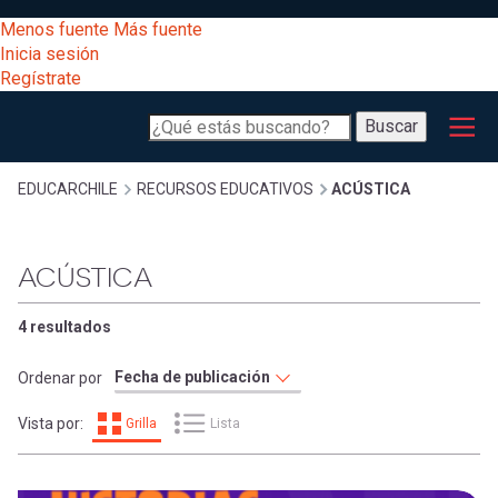
Pasar
[Educarchile
Menos fuente
Más fuente
al
Buscar
Inicia sesión
contenido
Regístrate
principal
Menú
Desarrollo
-
Buscar
profesional
principal
Escritorio]
Expand
Gestión
Sobrescribir
EDUCARCHILE
RECURSOS EDUCATIVOS
ACÚSTICA
curricular
Menú
enlaces
Expand
ACÚSTICA
Comunidad
entrar
registrarte.
Expand
de
4 resultados
Inicia sesión.
Exploración
a
Ordenar por
Expand
ayuda
Vista por:
Grilla
Lista
[Educarchile
Inicia
mi
sesión
a
Regístrate