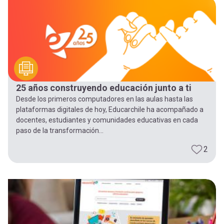
-
cuenta
la
Mobile]
navegación
Menú
25 años construyendo educación junto a ti
entrar
Desde los primeros computadores en las aulas hasta las
plataformas digitales de hoy, Educarchile ha acompañado a
a
docentes, estudiantes y comunidades educativas en cada
paso de la transformación...
mi
2
cuenta