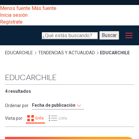
Pasar
[Educarchile
Menos fuente
Más fuente
al
Buscar
Inicia sesión
contenido
Regístrate
principal
Menú
Desarrollo
-
Buscar
profesional
principal
Escritorio]
Expand
Gestión
Sobrescribir
EDUCARCHILE
TENDENCIAS Y ACTUALIDAD
EDUCARCHILE
curricular
Menú
enlaces
Expand
EDUCARCHILE
Comunidad
entrar
registrarte.
Expand
de
4 resultados
Inicia sesión.
Exploración
a
Ordenar por
Expand
ayuda
Vista por:
Grilla
Lista
[Educarchile
Inicia
mi
sesión
a
Regístrate