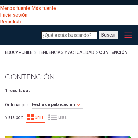
Pasar
[Educarchile
Menos fuente
Más fuente
al
Buscar
Inicia sesión
contenido
Regístrate
principal
Menú
Desarrollo
-
Buscar
profesional
principal
Escritorio]
Expand
Gestión
Sobrescribir
EDUCARCHILE
TENDENCIAS Y ACTUALIDAD
CONTENCIÓN
curricular
Menú
enlaces
Expand
CONTENCIÓN
Comunidad
entrar
registrarte.
Expand
de
1 resultados
Inicia sesión.
Exploración
a
Ordenar por
Expand
ayuda
Vista por:
Grilla
Lista
[Educarchile
Inicia
mi
sesión
a
Regístrate