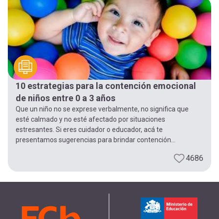
-
cuenta
la
Mobile]
navegación
Menú
10 estrategias para la contención emocional
entrar
de niños entre 0 a 3 años
Que un niño no se exprese verbalmente, no significa que
a
esté calmado y no esté afectado por situaciones
estresantes. Si eres cuidador o educador, acá te
presentamos sugerencias para brindar contención...
mi
4686
cuenta