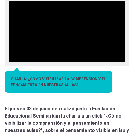
Orientación
cuenta
la
en tu
carrera
navegación
docente
Habilidades
para el
Siglo XXI
Expand
Gestión
CHARLA: ¿CÓMO VISIBILIZAR LA COMPRENSIÓN Y EL
curricular
PENSAMIENTO EN NUESTRAS AULAS?
Expand
Comunidad
El jueves 03 de junio se realizó junto a Fundación
Expand
Educacional Seminarium la charla a un click "¿Cómo
Exploración
visibilizar la comprensión y el pensamiento en
Expand
nuestras aulas?", sobre el pensamiento visible en las y