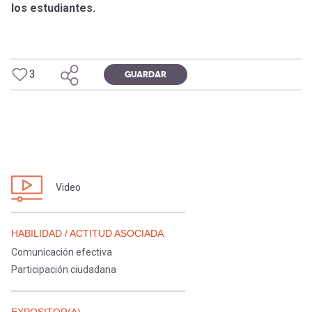
los estudiantes.
[Educarchile
Inicia
sesión
Regístrate
-
3
GUARDAR
Mobile]
Menú
entrar
Video
a
HABILIDAD / ACTITUD ASOCIADA
Comunicación efectiva
mi
Participación ciudadana