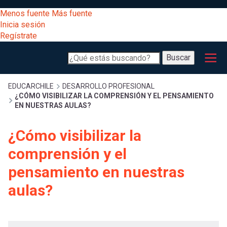
Pasar
[Educarchile
Menos fuente
Más fuente
al
Buscar
Inicia sesión
contenido
Regístrate
principal
Menú
Desarrollo
-
Buscar
profesional
principal
Escritorio]
Oferta
Sobrescribir
EDUCARCHILE
DESARROLLO PROFESIONAL
formativa
¿CÓMO VISIBILIZAR LA COMPRENSIÓN Y EL PENSAMIENTO
Menú
EN NUESTRAS AULAS?
Descubre
enlaces
cursos en
¿Cómo visibilizar la
entrar
otras
registrarte.
de
comprensión y el
Inicia sesión.
plataformas
a
pensamiento en nuestras
Inspírate
ayuda
aulas?
y sigue
mi
avanzando
a