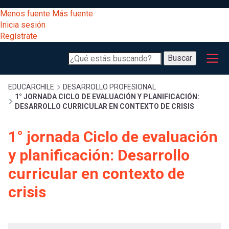
Pasar
[Educarchile
Menos fuente
Más fuente
al
Buscar
Inicia sesión
contenido
Regístrate
principal
Menú
Desarrollo
-
Buscar
profesional
principal
Escritorio]
Oferta
Sobrescribir
EDUCARCHILE
DESARROLLO PROFESIONAL
formativa
1° JORNADA CICLO DE EVALUACIÓN Y PLANIFICACIÓN:
Menú
DESARROLLO CURRICULAR EN CONTEXTO DE CRISIS
Descubre
enlaces
cursos en
1° jornada Ciclo de evaluación
entrar
otras
registrarte.
de
y planificación: Desarrollo
Inicia sesión.
plataformas
a
curricular en contexto de
Inspírate
ayuda
crisis
y sigue
mi
avanzando
a