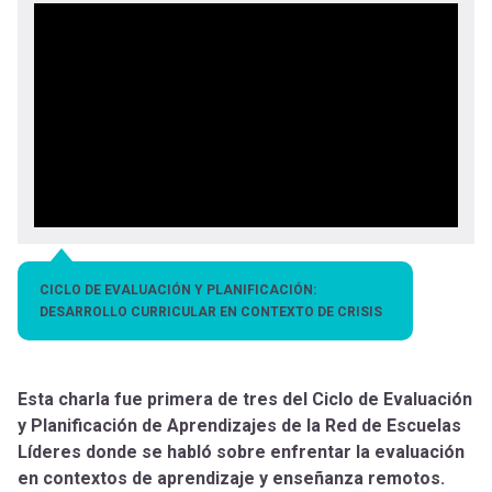
Orientación
cuenta
la
en tu
carrera
navegación
docente
Habilidades
para el
Siglo XXI
Expand
Gestión
CICLO DE EVALUACIÓN Y PLANIFICACIÓN:
curricular
DESARROLLO CURRICULAR EN CONTEXTO DE CRISIS
Expand
Comunidad
Esta charla fue primera de tres del Ciclo de Evaluación
Expand
y Planificación de Aprendizajes de la Red de Escuelas
Exploración
Líderes donde se habló sobre enfrentar la evaluación
Expand
en contextos de aprendizaje y enseñanza remotos.