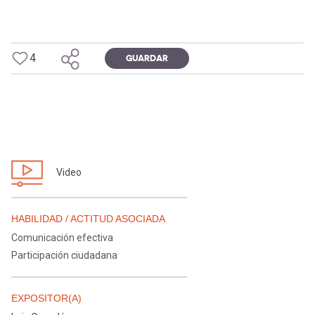
[Educarchile
Inicia
sesión
Regístrate
-
4
GUARDAR
Mobile]
Menú
Video
entrar
HABILIDAD / ACTITUD ASOCIADA
a
Comunicación efectiva
Participación ciudadana
mi
EXPOSITOR(A)