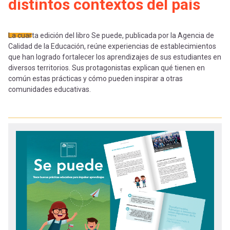
-
cuenta
distintos contextos del país
la
Mobile]
La cuarta edición del libro Se puede, publicada por la Agencia de
navegación
Calidad de la Educación, reúne experiencias de establecimientos
que han logrado fortalecer los aprendizajes de sus estudiantes en
Menú
diversos territorios. Sus protagonistas explican qué tienen en
común estas prácticas y cómo pueden inspirar a otras
entrar
comunidades educativas.
a
mi
cuenta