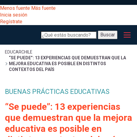
Pasar
[Educarchile
Menos fuente
Más fuente
al
Buscar
Inicia sesión
contenido
Regístrate
principal
Menú
Desarrollo
-
Buscar
profesional
principal
Escritorio]
Expand
Gestión
Sobrescribir
EDUCARCHILE
“SE PUEDE”: 13 EXPERIENCIAS QUE DEMUESTRAN QUE LA
curricular
Menú
MEJORA EDUCATIVA ES POSIBLE EN DISTINTOS
CONTEXTOS DEL PAÍS
enlaces
Expand
Comunidad
entrar
registrarte.
Expand
de
BUENAS PRÁCTICAS EDUCATIVAS
Inicia sesión.
Exploración
a
“Se puede”: 13 experiencias
Expand
ayuda
que demuestran que la mejora
[Educarchile
Inicia
mi
sesión
a
educativa es posible en
Regístrate