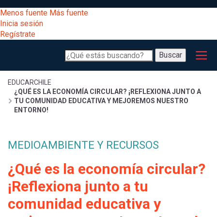
Pasar
[Educarchile
Menos fuente
Más fuente
al
Buscar
Inicia sesión
contenido
Regístrate
principal
Menú
Desarrollo
-
Buscar
profesional
principal
Escritorio]
Expand
Gestión
Sobrescribir
EDUCARCHILE
¿QUÉ ES LA ECONOMÍA CIRCULAR? ¡REFLEXIONA JUNTO A
curricular
Menú
TU COMUNIDAD EDUCATIVA Y MEJOREMOS NUESTRO
ENTORNO!
enlaces
Expand
Comunidad
entrar
registrarte.
Expand
de
MEDIOAMBIENTE Y RECURSOS
Inicia sesión.
Exploración
a
¿Qué es la economía circular?
Expand
ayuda
¡Reflexiona junto a tu
[Educarchile
Inicia
mi
sesión
a
comunidad educativa y
Regístrate