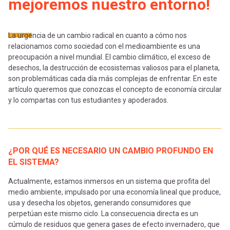
-
cuenta
mejoremos nuestro entorno!
la
Mobile]
La urgencia de un cambio radical en cuanto a cómo nos
navegación
relacionamos como sociedad con el medioambiente es una
preocupación a nivel mundial. El cambio climático, el exceso de
Menú
desechos, la destrucción de ecosistemas valiosos para el planeta,
son problemáticas cada día más complejas de enfrentar. En este
entrar
artículo queremos que conozcas el concepto de economía circular
y lo compartas con tus estudiantes y apoderados.
a
¿POR QUÉ ES NECESARIO UN CAMBIO PROFUNDO EN
mi
EL SISTEMA?
Actualmente, estamos inmersos en un sistema que profita del
cuenta
medio ambiente, impulsado por una economía lineal que produce,
usa y desecha los objetos, generando consumidores que
perpetúan este mismo ciclo. La consecuencia directa es un
cúmulo de residuos que genera gases de efecto invernadero, que