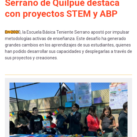
-
cuenta
Serrano de Quilpué destaca
la
con proyectos STEM y ABP
Mobile]
navegación
En 2020, la Escuela Básica Teniente Serrano apostó por impulsar
Menú
metodologías activas de enseñanza. Este desafío ha generado
grandes cambios en los aprendizajes de sus estudiantes, quienes
han podido desarrollar sus capacidades y desplegarlas a través de
entrar
sus proyectos y creaciones.
a
mi
cuenta