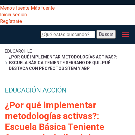
Pasar
[Educarchile
Menos fuente
Más fuente
al
Buscar
Inicia sesión
contenido
Regístrate
principal
Menú
Desarrollo
-
Buscar
profesional
principal
Escritorio]
Expand
Gestión
Sobrescribir
EDUCARCHILE
¿POR QUÉ IMPLEMENTAR METODOLOGÍAS ACTIVAS?:
curricular
Menú
ESCUELA BÁSICA TENIENTE SERRANO DE QUILPUÉ
DESTACA CON PROYECTOS STEM Y ABP
enlaces
Expand
Comunidad
entrar
registrarte.
Expand
de
EDUCACIÓN ACCIÓN
Inicia sesión.
Exploración
a
¿Por qué implementar
Expand
ayuda
metodologías activas?:
[Educarchile
Inicia
mi
sesión
a
Escuela Básica Teniente
Regístrate