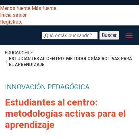
Pasar
[Educarchile
Menos fuente
Más fuente
al
Buscar
Inicia sesión
contenido
Regístrate
principal
Menú
Desarrollo
-
Buscar
profesional
principal
Escritorio]
Expand
Gestión
Sobrescribir
EDUCARCHILE
ESTUDIANTES AL CENTRO: METODOLOGÍAS ACTIVAS PARA
curricular
Menú
EL APRENDIZAJE
enlaces
Expand
Comunidad
entrar
INNOVACIÓN PEDAGÓGICA
registrarte.
Expand
de
Inicia sesión.
Exploración
Estudiantes al centro:
a
Expand
ayuda
metodologías activas para el
[Educarchile
Inicia
mi
aprendizaje
sesión
a
Regístrate