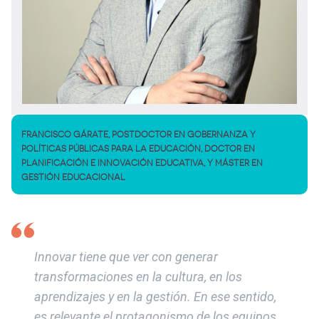
FRANCISCO GÁRATE, POSTDOCTOR EN GOBERNANZA Y
POLÍTICAS PÚBLICAS PARA LA EDUCACIÓN, DOCTOR EN
PLANIFICACIÓN E INNOVACIÓN EDUCATIVA, Y MÁSTER EN
GESTIÓN EDUCACIONAL
Innovar tiene que ver con generar
transformaciones en la cultura, en los
aprendizajes y en la gestión. En ese sentido,
es relevante el protagonismo de los equipos