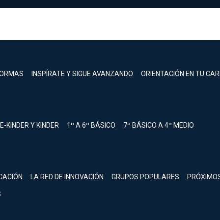
FORMAS
INSPÍRATE Y SIGUE AVANZANDO
ORIENTACIÓN EN TU CA
E-KINDER Y KINDER
1º A 6º BÁSICO
7º BÁSICO A 4º MEDIO
registrarte.
CACIÓN
LA RED DE INNOVACIÓN
GRUPOS POPULARES
PRÓXIMO
Inicia sesión.
S