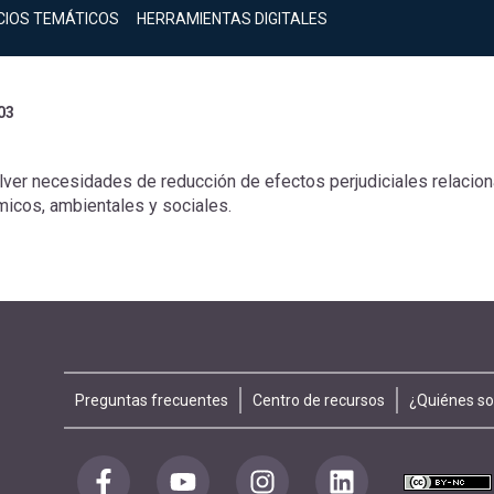
CIOS TEMÁTICOS
HERRAMIENTAS DIGITALES
03
lver necesidades de reducción de efectos perjudiciales relacio
icos, ambientales y sociales.
Footer
Preguntas frecuentes
Centro de recursos
¿Quiénes s
menu
Redes