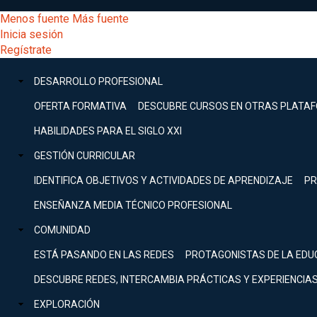
Pasar
[Educarchile
Menos fuente
Más fuente
al
Buscar
Inicia sesión
contenido
Menú
Regístrate
DESARROLLO
principal
-
PROFESIONAL
Menú
DESARROLLO PROFESIONAL
Expand
principal
Escritorio]
GESTIÓN
OFERTA FORMATIVA
DESCUBRE CURSOS EN OTRAS PLATA
CURRICULAR
principal
HABILIDADES PARA EL SIGLO XXI
Expand
Menú
GESTIÓN CURRICULAR
COMUNIDAD
Expand
IDENTIFICA OBJETIVOS Y ACTIVIDADES DE APRENDIZAJE
PR
entrar
EXPLORACIÓN
ENSEÑANZA MEDIA TÉCNICO PROFESIONAL
Expand
a
COMUNIDAD
[Educarchile
Inicia
sesión
ESTÁ PASANDO EN LAS REDES
PROTAGONISTAS DE LA EDU
Regístrate
mi
-
DESCUBRE REDES, INTERCAMBIA PRÁCTICAS Y EXPERIENCIA
EXPLORACIÓN