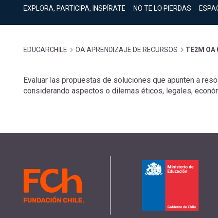
cuenta
Mobile]
EXPLORA, PARTICIPA, INSPÍRATE
NO TE LO PIERDAS
ESPA
Menú
Sobrescribir
EDUCARCHILE
OA APRENDIZAJE DE RECURSOS
TE2M OA 
entrar
enlaces
Evaluar las propuestas de soluciones que apunten a reso
a
considerando aspectos o dilemas éticos, legales, económ
de
mi
ayuda
cuenta
a
la