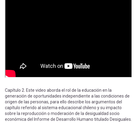
-
cuenta
la
Mobile]
navegación
Menú
entrar
a
mi
Capítulo 2. Este video aborda el rol de la educación en la
generación de oportunidades independiente a las condiciones de
origen de las personas, para ello describe los argumentos del
capítulo referido al sistema educacional chileno y su impacto
cuenta
sobre la reproducción o moderación de la desigualdad socio
económica del Informe de Desarrollo Humano titulado Desiguales.