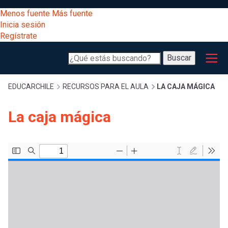
Pasar
[Educarchile
Menos fuente
Más fuente
al
Buscar
Inicia sesión
contenido
Regístrate
principal
Menú
Desarrollo
-
Buscar
profesional
principal
Escritorio]
Expand
Gestión
Sobrescribir
EDUCARCHILE
RECURSOS PARA EL AULA
LA CAJA MÁGICA
curricular
Menú
La caja mágica
enlaces
Expand
Comunidad
entrar
registrarte.
Expand
de
Inicia sesión.
Exploración
a
Expand
ayuda
[Educarchile
Inicia
mi
sesión
a
Regístrate