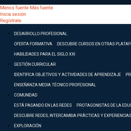
Pasar
[Educarchile
Menos fuente
Más fuente
al
Buscar
Inicia sesión
contenido
Menú
Regístrate
DESARROLLO
principal
-
PROFESIONAL
Menú
DESARROLLO PROFESIONAL
Expand
principal
Escritorio]
GESTIÓN
OFERTA FORMATIVA
DESCUBRE CURSOS EN OTRAS PLATA
CURRICULAR
principal
HABILIDADES PARA EL SIGLO XXI
Expand
Menú
GESTIÓN CURRICULAR
COMUNIDAD
Expand
IDENTIFICA OBJETIVOS Y ACTIVIDADES DE APRENDIZAJE
PR
entrar
EXPLORACIÓN
ENSEÑANZA MEDIA TÉCNICO PROFESIONAL
Expand
a
COMUNIDAD
[Educarchile
Inicia
sesión
ESTÁ PASANDO EN LAS REDES
PROTAGONISTAS DE LA EDU
Regístrate
mi
-
DESCUBRE REDES, INTERCAMBIA PRÁCTICAS Y EXPERIENCIA
EXPLORACIÓN