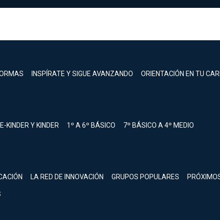
FORMAS
INSPÍRATE Y SIGUE AVANZANDO
ORIENTACIÓN EN TU CA
E-KINDER Y KINDER
1º A 6º BÁSICO
7º BÁSICO A 4º MEDIO
registrarte.
CACIÓN
LA RED DE INNOVACIÓN
GRUPOS POPULARES
PRÓXIMO
Inicia sesión.
S