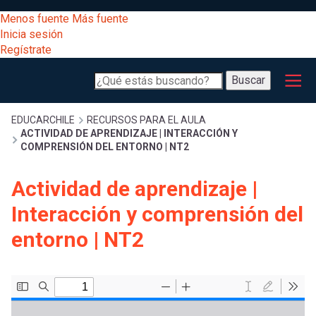
Pasar
[Educarchile
Menos fuente
Más fuente
al
Buscar
Inicia sesión
contenido
Regístrate
principal
Menú
Desarrollo
-
Buscar
profesional
principal
Escritorio]
Expand
Gestión
Sobrescribir
EDUCARCHILE
RECURSOS PARA EL AULA
ACTIVIDAD DE APRENDIZAJE | INTERACCIÓN Y
curricular
Menú
COMPRENSIÓN DEL ENTORNO | NT2
enlaces
Expand
Comunidad
Actividad de aprendizaje |
entrar
registrarte.
Expand
de
Interacción y comprensión del
Inicia sesión.
Exploración
a
entorno | NT2
Expand
ayuda
[Educarchile
Inicia
mi
sesión
a
Regístrate