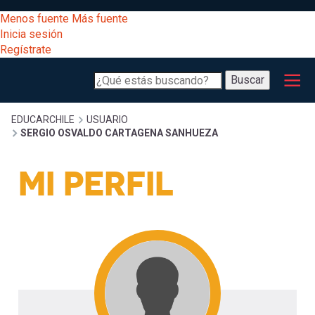
Pasar
[Educarchile
Menos fuente
Más fuente
al
Buscar
Inicia sesión
contenido
Regístrate
principal
Menú
Desarrollo
-
Buscar
profesional
principal
Escritorio]
Expand
Gestión
Sobrescribir
EDUCARCHILE
USUARIO
SERGIO OSVALDO CARTAGENA SANHUEZA
curricular
Menú
enlaces
Expand
MI PERFIL
Comunidad
entrar
registrarte.
Expand
de
Inicia sesión.
Exploración
a
Expand
ayuda
[Educarchile
Inicia
mi
sesión
a
Regístrate