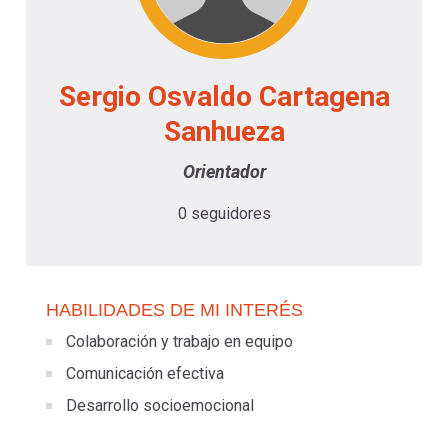
-
cuenta
la
Mobile]
navegación
Sergio Osvaldo Cartagena
Menú
Sanhueza
Orientador
entrar
0 seguidores
a
mi
HABILIDADES DE MI INTERÉS
Colaboración y trabajo en equipo
cuenta
Comunicación efectiva
Desarrollo socioemocional