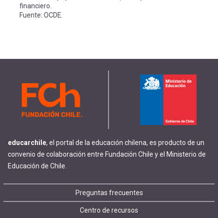
-
cuenta
financiero.
la
Fuente: OCDE.
Mobile]
navegación
Menú
entrar
a
educarchile
, el portal de la educación chilena, es producto de un
mi
convenio de colaboración entre Fundación Chile y el Ministerio de
Educación de Chile.
cuenta
Footer
Preguntas frecuentes
Centro de recursos