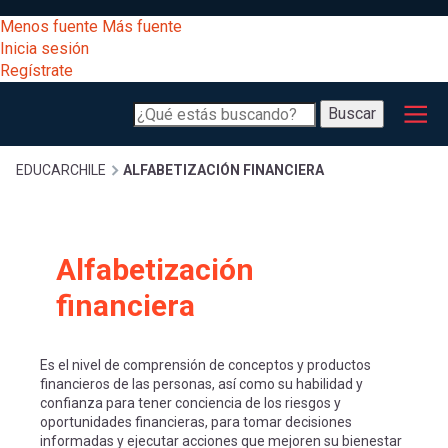
Pasar
[Educarchile
Menos fuente
Más fuente
al
Buscar
Inicia sesión
contenido
Regístrate
principal
Menú
Desarrollo
-
Buscar
profesional
principal
Escritorio]
Expand
Gestión
Sobrescribir
EDUCARCHILE
ALFABETIZACIÓN FINANCIERA
curricular
Menú
enlaces
Expand
Comunidad
Alfabetización
entrar
registrarte.
Expand
de
financiera
Inicia sesión.
Exploración
a
Expand
ayuda
Es el nivel de comprensión de conceptos y productos
[Educarchile
Inicia
financieros de las personas, así como su habilidad y
mi
confianza para tener conciencia de los riesgos y
sesión
a
oportunidades financieras, para tomar decisiones
Regístrate
informadas y ejecutar acciones que mejoren su bienestar